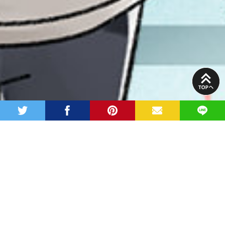
PAGE
TOP
twitter
facebook
pinterest
MAIL
LINE