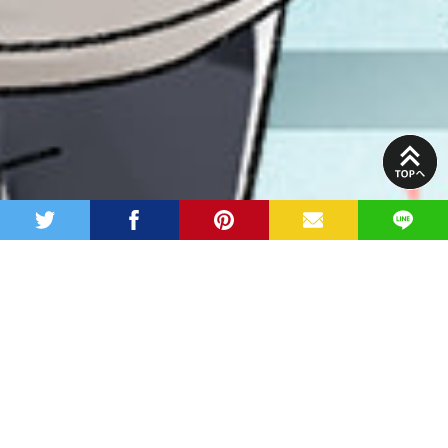
PAGE
TOP
twitter
facebook
pinterest
MAIL
LINE