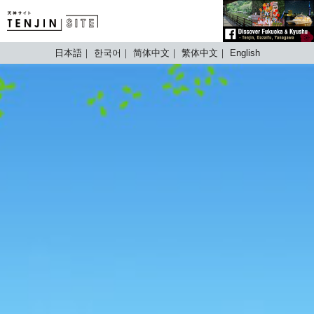
TENJIN SITE
日本語
한국어
简体中文
繁体中文
English