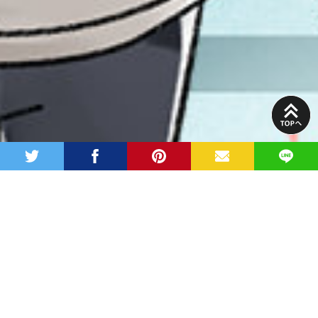
PAGE
TOP
twitter
facebook
pinterest
MAIL
LINE