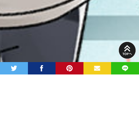
PAGE
TOP
twitter
facebook
pinterest
MAIL
LINE