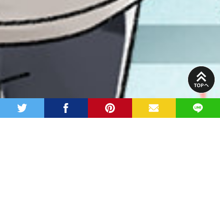
PAGE
TOP
twitter
facebook
pinterest
MAIL
LINE