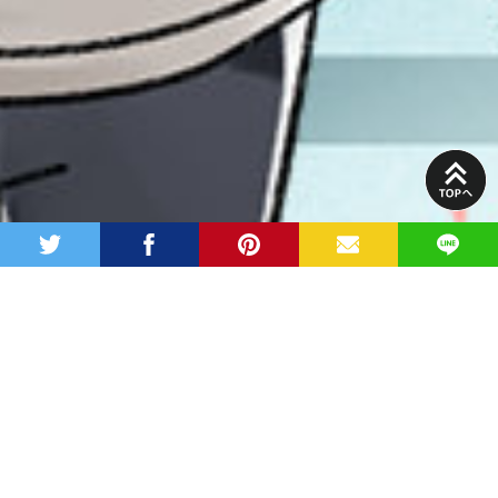
PAGE
TOP
twitter
facebook
pinterest
MAIL
LINE