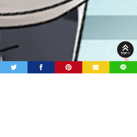
PAGE
TOP
twitter
facebook
pinterest
MAIL
LINE