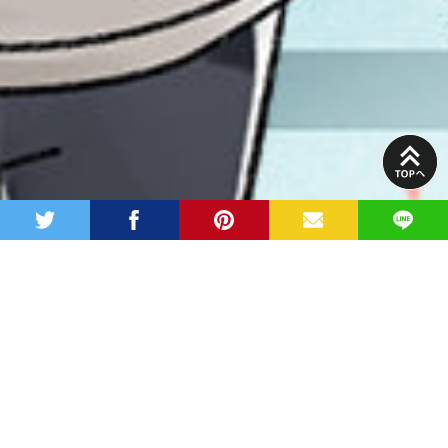
PAGE
TOP
twitter
facebook
pinterest
MAIL
LINE