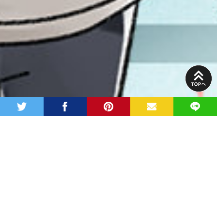
PAGE
TOP
twitter
facebook
pinterest
MAIL
LINE