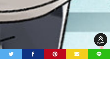
PAGE
TOP
twitter
facebook
pinterest
MAIL
LINE