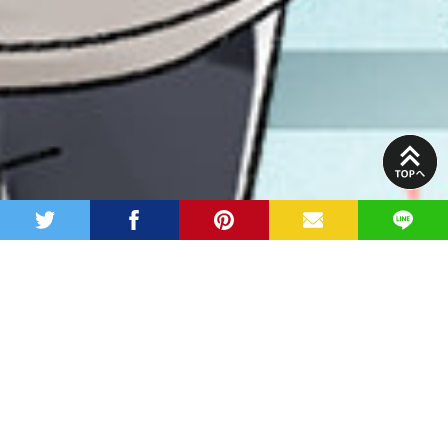
PAGE
TOP
twitter
facebook
pinterest
MAIL
LINE