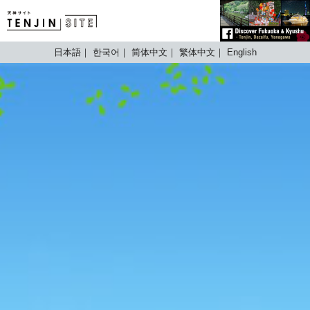
TENJIN SITE
日本語
한국어
简体中文
繁体中文
English