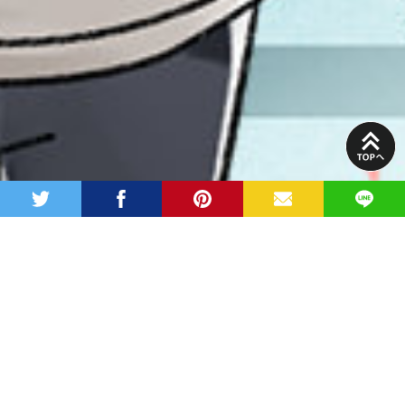
PAGE
TOP
twitter
facebook
pinterest
MAIL
LINE