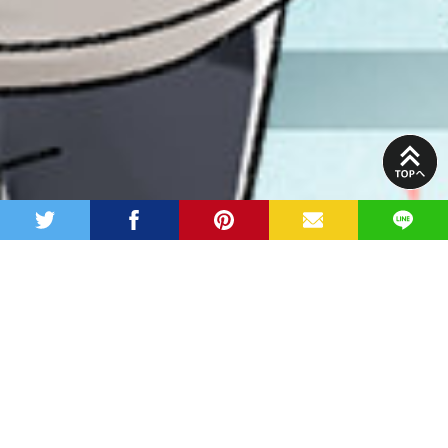
PAGE
TOP
twitter
facebook
pinterest
MAIL
LINE