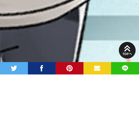
PAGE
TOP
twitter
facebook
pinterest
MAIL
LINE