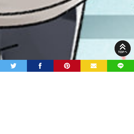
PAGE
TOP
twitter
facebook
pinterest
MAIL
LINE