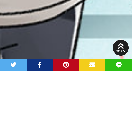
PAGE
TOP
twitter
facebook
pinterest
MAIL
LINE