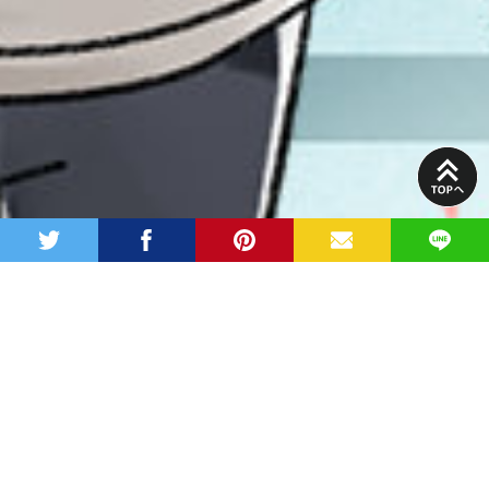
PAGE
TOP
twitter
facebook
pinterest
MAIL
LINE