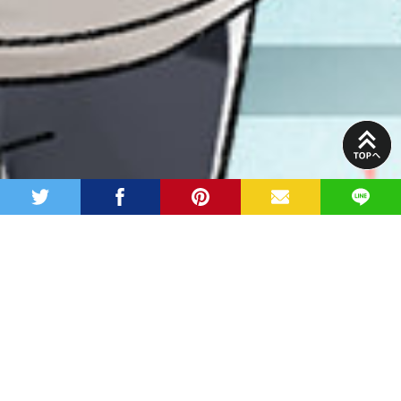
PAGE
TOP
twitter
facebook
pinterest
MAIL
LINE