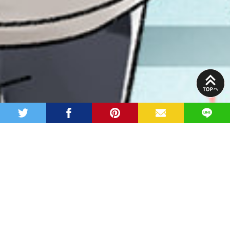
PAGE
TOP
twitter
facebook
pinterest
MAIL
LINE