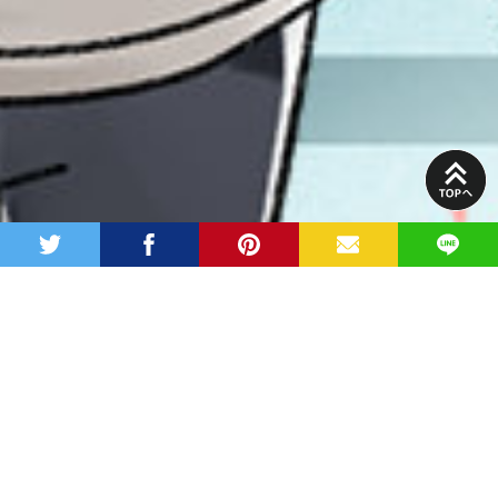
PAGE
TOP
twitter
facebook
pinterest
MAIL
LINE