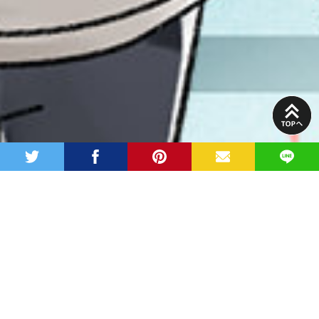
PAGE
TOP
twitter
facebook
pinterest
MAIL
LINE