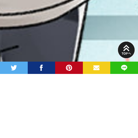
PAGE
TOP
twitter
facebook
pinterest
MAIL
LINE