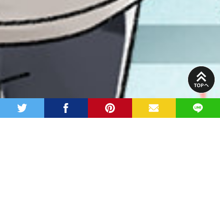
PAGE
TOP
twitter
facebook
pinterest
MAIL
LINE