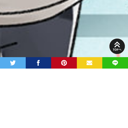
PAGE
TOP
twitter
facebook
pinterest
MAIL
LINE