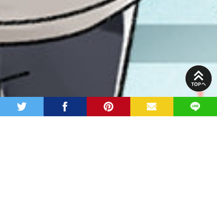
PAGE
TOP
twitter
facebook
pinterest
MAIL
LINE