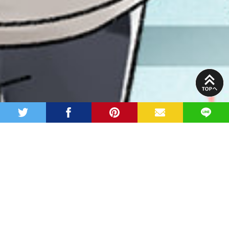
PAGE
TOP
twitter
facebook
pinterest
MAIL
LINE