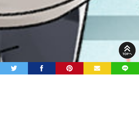
PAGE
TOP
twitter
facebook
pinterest
MAIL
LINE