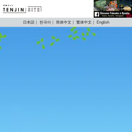
TENJIN SITE
日本語
한국어
简体中文
繁体中文
English