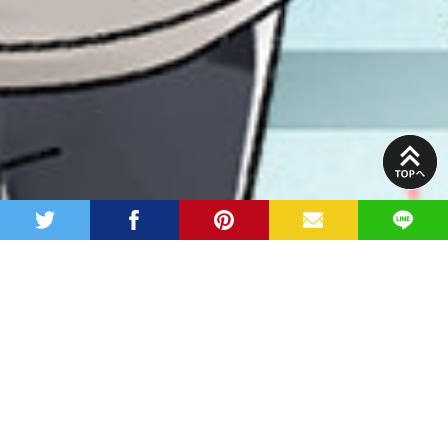
PAGE
TOP
twitter
facebook
pinterest
MAIL
LINE