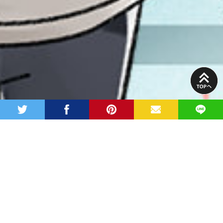
PAGE
TOP
twitter
facebook
pinterest
MAIL
LINE