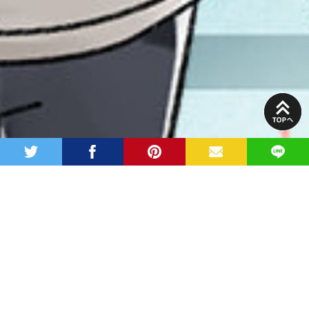
PAGE
TOP
twitter
facebook
pinterest
MAIL
LINE