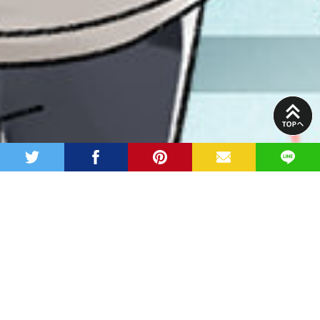
PAGE
TOP
twitter
facebook
pinterest
MAIL
LINE