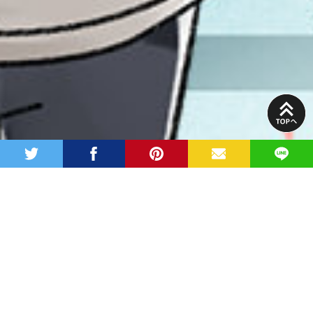
PAGE
TOP
twitter
facebook
pinterest
MAIL
LINE