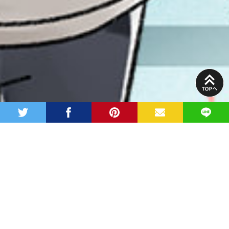
PAGE
TOP
twitter
facebook
pinterest
MAIL
LINE