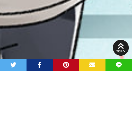
PAGE
TOP
twitter
facebook
pinterest
MAIL
LINE