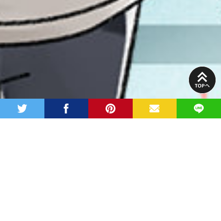
PAGE
TOP
twitter
facebook
pinterest
MAIL
LINE