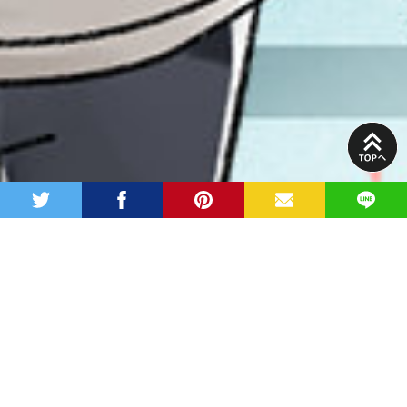
PAGE
TOP
twitter
facebook
pinterest
MAIL
LINE