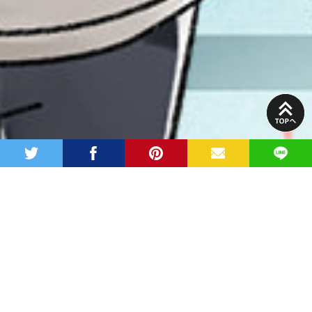
PAGE
TOP
twitter
facebook
pinterest
MAIL
LINE