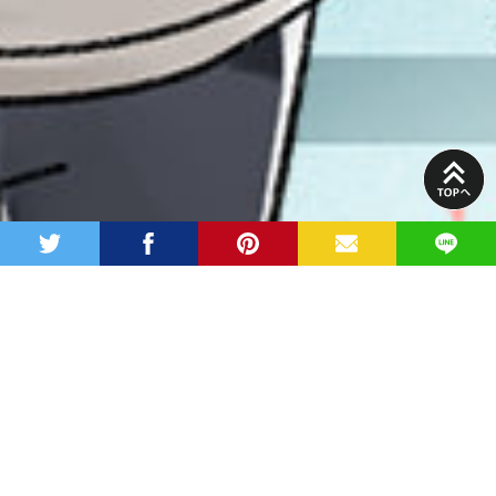
PAGE
TOP
twitter
facebook
pinterest
MAIL
LINE