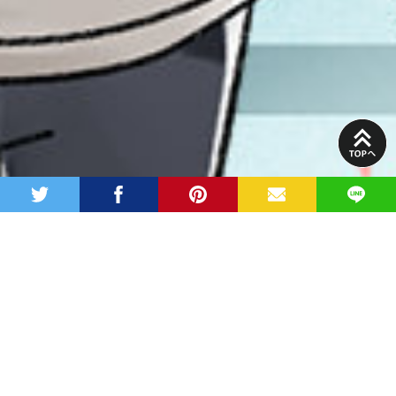
PAGE
TOP
twitter
facebook
pinterest
MAIL
LINE