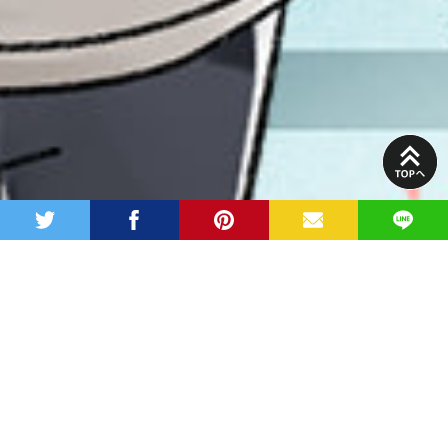
PAGE
TOP
twitter
facebook
pinterest
MAIL
LINE