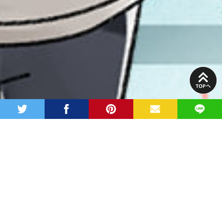
PAGE
TOP
twitter
facebook
pinterest
MAIL
LINE