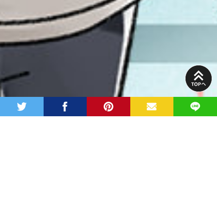
PAGE
TOP
twitter
facebook
pinterest
MAIL
LINE