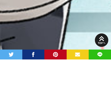
PAGE
TOP
twitter
facebook
pinterest
MAIL
LINE