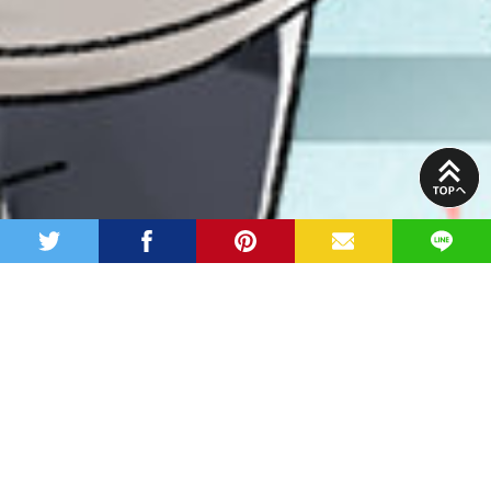
PAGE
TOP
twitter
facebook
pinterest
MAIL
LINE