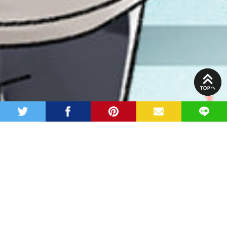
PAGE
TOP
twitter
facebook
pinterest
MAIL
LINE