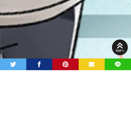
PAGE
TOP
twitter
facebook
pinterest
MAIL
LINE