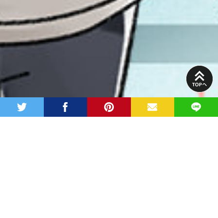
PAGE
TOP
twitter
facebook
pinterest
MAIL
LINE